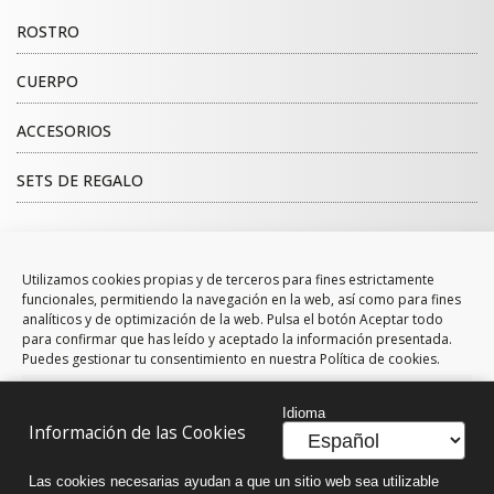
ROSTRO
CUERPO
ACCESORIOS
SETS DE REGALO
NOVEDADES
Utilizamos cookies propias y de terceros para fines estrictamente
funcionales, permitiendo la navegación en la web, así como para fines
analíticos y de optimización de la web. Pulsa el botón Aceptar todo
CEPILLO DESENREDANTE NEON
para confirmar que has leído y aceptado la información presentada.
Puedes gestionar tu consentimiento en nuestra Política de cookies.
DISCO LIMPIADOR FACIAL
Funcional
Siempre activo
Idioma
Información de las Cookies
Marketing
¡SÍGUENOS!
Las cookies necesarias ayudan a que un sitio web sea utilizable